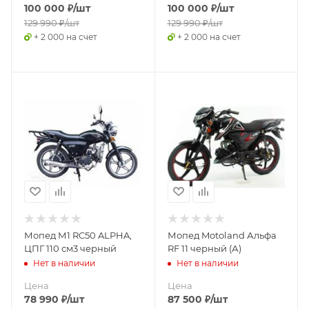
100 000
₽
/шт
100 000
₽
/шт
129 990
₽
/шт
129 990
₽
/шт
+ 2 000 на счет
+ 2 000 на счет
Мопед М1 RC50 ALPHA,
Мопед Motoland Альфа
ЦПГ 110 см3 черный
RF 11 черный (А)
Нет в наличии
Нет в наличии
Цена
Цена
78 990
₽
/шт
87 500
₽
/шт