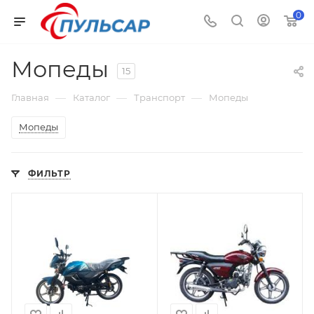
0
Мопеды
15
—
—
—
Главная
Каталог
Транспорт
Мопеды
Мопеды
ФИЛЬТР