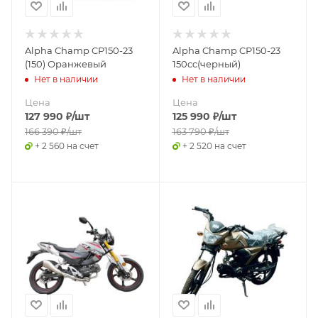
Alpha Champ CP150-23
Alpha Champ CP150-23
(150) Оранжевый
150cc(черный)
Нет в наличии
Нет в наличии
Цена
Цена
127 990
₽
/шт
125 990
₽
/шт
166 390
₽
/шт
163 790
₽
/шт
+ 2 560 на счет
+ 2 520 на счет