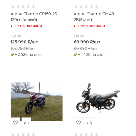
Alpha Champ CP150-23
Alpha Champ СМ49-
150cc(белый)
2В(Sport)
Нет в наличии
Нет в наличии
Цена
Цена
125 990
₽
/шт
69 990
₽
/шт
163 790
₽
/шт
90 990
₽
/шт
+ 2 520 на счет
+ 1 400 на счет