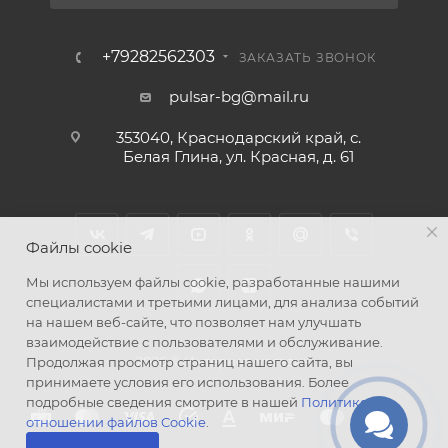
+79282562303
ЗАКАЗАТЬ ЗВОНОК
pulsar-bg@mail.ru
353040, Краснодарский край, с.
Белая Глина, ул. Красная, д. 61
Файлы cookie
Мы используем файлы cookie, разработанные нашими
специалистами и третьими лицами, для анализа событий
на нашем веб-сайте, что позволяет нам улучшать
взаимодействие с пользователями и обслуживание.
2026 © Интернет-магазин
Продолжая просмотр страниц нашего сайта, вы
принимаете условия его использования. Более
подробные сведения смотрите в нашей
Политике в
отношении файлов Cookie
.