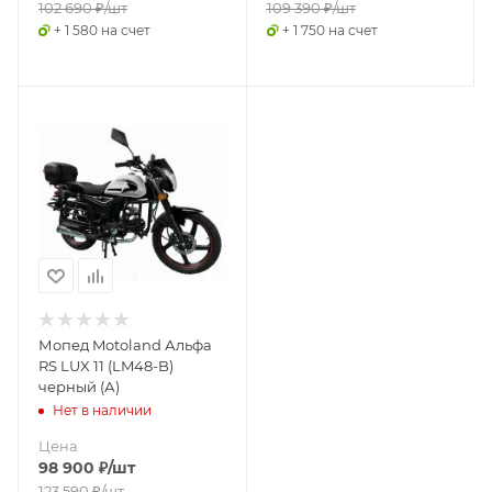
102 690
₽
/шт
109 390
₽
/шт
+ 1 580 на счет
+ 1 750 на счет
Мопед Motoland Альфа
RS LUX 11 (LM48-B)
черный (А)
Нет в наличии
Цена
98 900
₽
/шт
123 590
₽
/шт